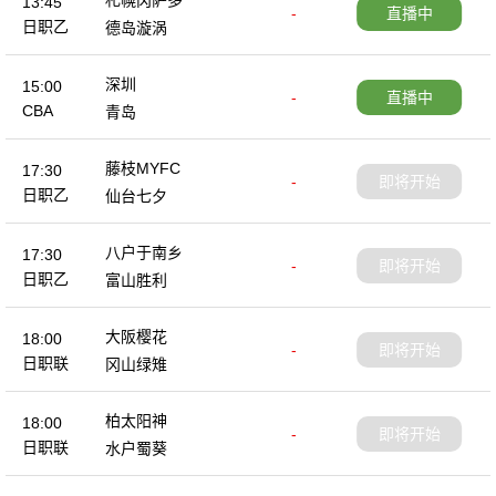
札幌冈萨多
13:45
-
直播中
日职乙
德岛漩涡
深圳
15:00
-
直播中
CBA
青岛
藤枝MYFC
17:30
-
即将开始
日职乙
仙台七夕
八户于南乡
17:30
-
即将开始
日职乙
富山胜利
大阪樱花
18:00
-
即将开始
日职联
冈山绿雉
柏太阳神
18:00
-
即将开始
日职联
水户蜀葵