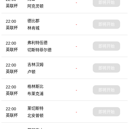
-
即将开始
英联杯
阿克灵顿
德比郡
22:00
-
即将开始
英联杯
林肯城
弗利特伍德
22:00
-
即将开始
英联杯
切斯特菲尔德
吉林汉姆
22:00
-
即将开始
英联杯
卢顿
格林斯比
22:00
-
即将开始
英联杯
布莱克浦
莱切斯特
22:00
-
即将开始
英联杯
北安普顿