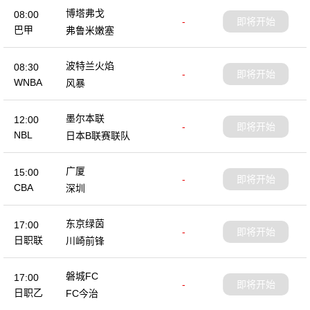
博塔弗戈
08:00
-
即将开始
巴甲
弗鲁米嫩塞
波特兰火焰
08:30
-
即将开始
WNBA
风暴
墨尔本联
12:00
-
即将开始
NBL
日本B联赛联队
广厦
15:00
-
即将开始
CBA
深圳
东京绿茵
17:00
-
即将开始
日职联
川崎前锋
磐城FC
17:00
-
即将开始
日职乙
FC今治