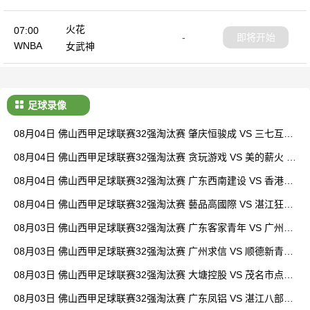
火花
07:00
-
即将开始
WNBA
女武神
足球录像
08月04日 佛山西甲足球联赛32强淘汰赛 肇庆恒骏成 VS 三七互娱
全场录像
08月04日 佛山西甲足球联赛32强淘汰赛 贪玩游戏 VS 美的薪火 全
场录像
08月04日 佛山西甲足球联赛32强淘汰赛 广东西南建设 VS 香港圣
徒 全场录像
08月04日 佛山西甲足球联赛32强淘汰赛 藝品高國際 VS 湛江狂狼
·粵辉能源 全场录像
08月03日 佛山西甲足球联赛32强淘汰赛 广东客家青年 VS 广州英
华思力U17 全场录像
08月03日 佛山西甲足球联赛32强淘汰赛 广州求信 VS 顺德新青年
全场录像
08月03日 佛山西甲足球联赛32强淘汰赛 大塘控股 VS 茂名市点都
得 全场录像
08月03日 佛山西甲足球联赛32强淘汰赛 广东凤铝 VS 湛江八部科