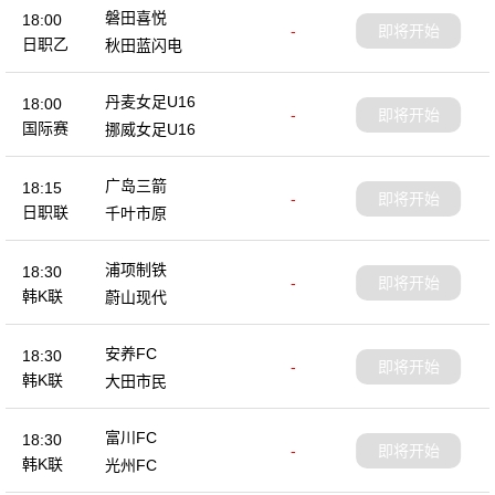
磐田喜悦
18:00
-
即将开始
日职乙
秋田蓝闪电
丹麦女足U16
18:00
-
即将开始
国际赛
挪威女足U16
广岛三箭
18:15
-
即将开始
日职联
千叶市原
浦项制铁
18:30
-
即将开始
韩K联
蔚山现代
安养FC
18:30
-
即将开始
韩K联
大田市民
富川FC
18:30
-
即将开始
韩K联
光州FC