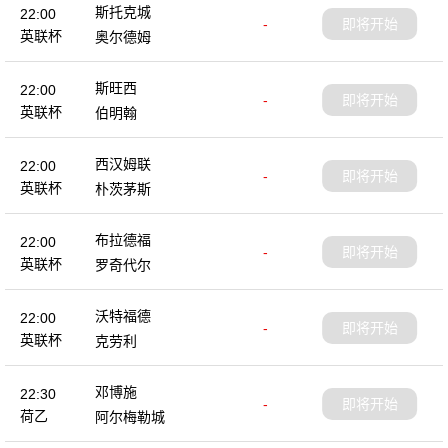
斯托克城
22:00
-
即将开始
英联杯
奥尔德姆
斯旺西
22:00
-
即将开始
英联杯
伯明翰
西汉姆联
22:00
-
即将开始
英联杯
朴茨茅斯
布拉德福
22:00
-
即将开始
英联杯
罗奇代尔
沃特福德
22:00
-
即将开始
英联杯
克劳利
邓博施
22:30
-
即将开始
荷乙
阿尔梅勒城